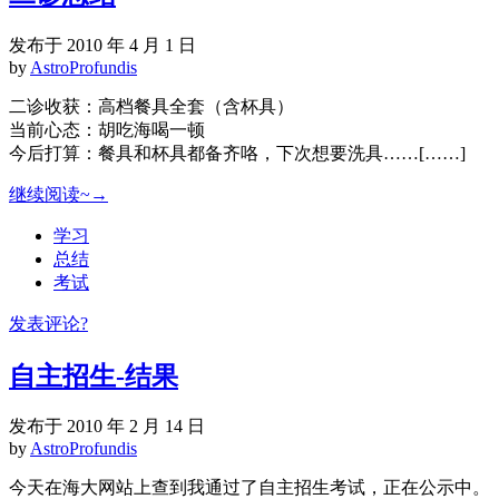
发布于 2010 年 4 月 1 日
by
AstroProfundis
二诊收获：高档餐具全套（含杯具）
当前心态：胡吃海喝一顿
今后打算：餐具和杯具都备齐咯，下次想要洗具……[……]
继续阅读~→
学习
总结
考试
发表评论?
自主招生-结果
发布于 2010 年 2 月 14 日
by
AstroProfundis
今天在海大网站上查到我通过了自主招生考试，正在公示中。