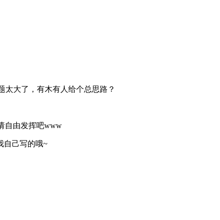
是哲学》，这话题太大了，有木有人给个总思路？
史”。请自由发挥吧www
我自己写的哦~