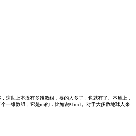
实，这世上本没有多维数组，要的人多了，也就有了。本质上，
有个一维数组，它是
的，比如说
。对于大多数地球人来
mn
B[mn]