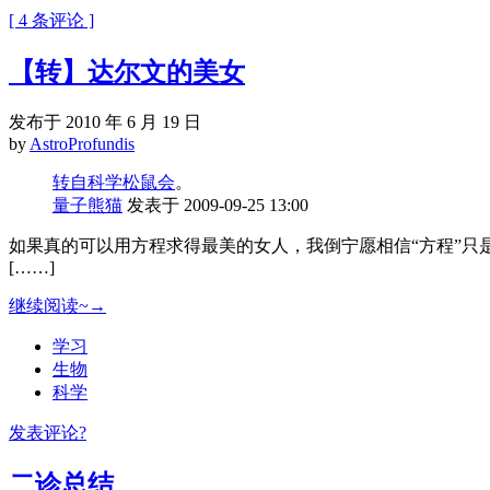
[ 4 条评论 ]
【转】达尔文的美女
发布于 2010 年 6 月 19 日
by
AstroProfundis
转自科学松鼠会
。
量子熊猫
发表于 2009-09-25 13:00
如果真的可以用方程求得最美的女人，我倒宁愿相信“方程”只
[……]
继续阅读~→
学习
生物
科学
发表评论?
二诊总结