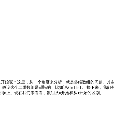
开始呢？这里，从一个角度来分析，就是多维数组的问题。其
1
。假设这个二维数组是
乘
的，比如说
。 接下来，我们
m
n
A[m][n]
到
上。现在我们来看看，数组从
开始和从
开始的区别。
B
0
1