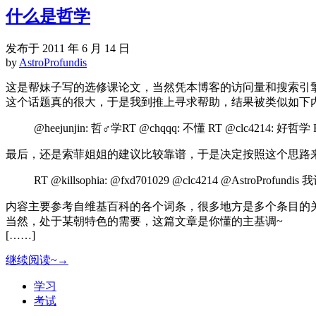
什么是哲学
发布于 2011 年 6 月 14 日
by
AstroProfundis
这是帮妹子写的选修课论文，当然凭本博客的访问量和搜索引
这个话题真的很大，于是我到推上寻求帮助，结果被类似如下内容刷
@heejunjin: 哲♂学RT @chqqq: 不懂 RT @clc
最后，还是索菲姐姐的建议比较靠谱，于是决定按照这个思路
RT @killsophia: @fxd701029 @clc4214 @
内容主要参考自维基百科的各个词条，很多地方是多个条目的
当然，处于某朝特色的需要，这篇文章是你懂的主基调~
[……]
继续阅读~→
学习
考试