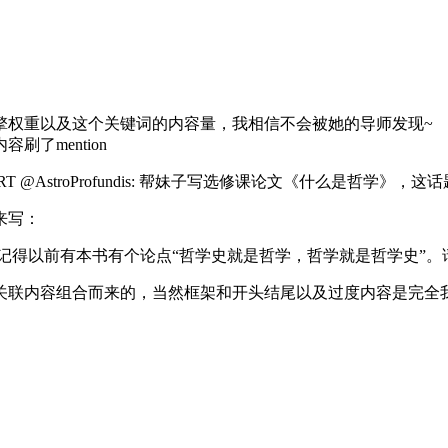
擎权重以及这个关键词的内容量，我相信不会被她的导师发现~
了mention
4214: 好哲学 RT @AstroProfundis: 帮妹子写选修课论文《什么
来写：
AstroProfundis 我记得以前有本书有个论点“哲学史就是哲学，哲学就是哲学
关联内容组合而来的，当然框架和开头结尾以及过度内容是完全