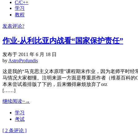
C/C++
学习
教程
发表评论?
作业-从利比亚内战看“国家保护责任”
发布于 2011 年 6 月 18 日
by
AstroProfundis
这是我的“马克思主义本原理”课程期末作业，因为老师平时
马情况大家都懂。注明来源一方面是尊重原作者（维基百科的GPL
本来尝试着排版了下的，后来懒得麻烦放弃了orz
[……]
继续阅读~→
学习
考试
[ 2 条评论 ]