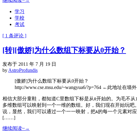
继续阅读~→
学习
学校
考试
[ 1 条评论 ]
[转][傲娇]为什么数组下标要从0开始？
发布于 2011 年 7 月 19 日
by
AstroProfundis
[傲娇]为什么数组下标要从0开始？
http://www.cse.msu.edu/~wangyua6/?p=764 ←此地址在墙外
相信大部分童鞋，都知道C里数组下标是从
开始的。为毛不从
0
多维数组可以映射到一个一维的数组。好，我们现在开始玩吧
说，显然，我们可以通过一个一一映射，把
的每一个元素对应
A
[……]
继续阅读~→