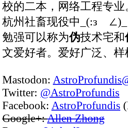
校的二本，网络工程专业
杭州社畜现役中_(:зゝ∠)_
勉强可以称为
伪
技术宅和
文爱好者。爱好广泛、样
Mastodon:
AstroProfundis
Twitter:
@AstroProfundis
Facebook:
AstroProfundis
(
Google+:
Allen Zhong