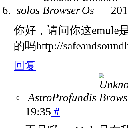
solos
201
你好，请问你这emule
的吗http://safeandsoundh
回复
AstroProfundis
19:35
#