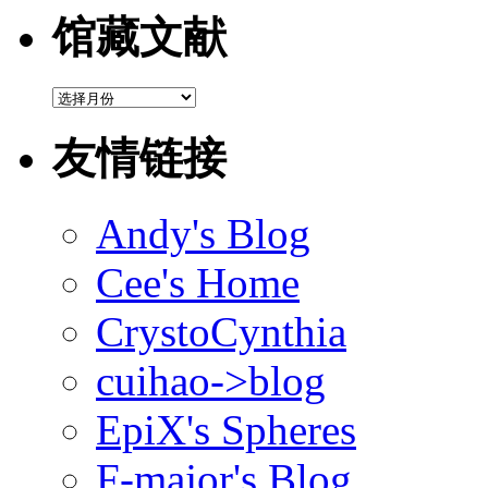
馆藏文献
馆
藏
文
友情链接
献
Andy's Blog
Cee's Home
CrystoCynthia
cuihao->blog
EpiX's Spheres
F-major's Blog