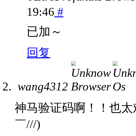
19:46
#
已加～
回复
wang4312
神马验证码啊！！也太难了
￣///)