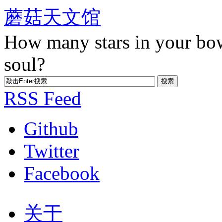
蘑菇天文馆
How many stars in your bo
soul?
RSS Feed
Github
Twitter
Facebook
关于