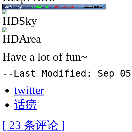
Have a lot of fun~
--Last Modified: Sep 05
twitter
话痨
[ 23 条评论 ]