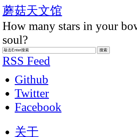
蘑菇天文馆
How many stars in your bo
soul?
RSS Feed
Github
Twitter
Facebook
关于