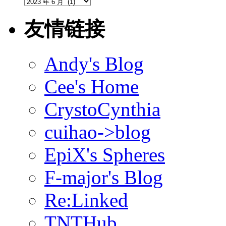
馆
藏
文
友情链接
献
Andy's Blog
Cee's Home
CrystoCynthia
cuihao->blog
EpiX's Spheres
F-major's Blog
Re:Linked
TNTHub