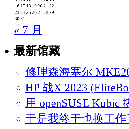
16
17
18
19
20
21
22
23
24
25
26
27
28
29
30
31
« 7 月
最新馆藏
修理森海塞尔 MKE2
HP 战X 2023 (EliteB
用 openSUSE Kubic
于是我终于也换工作