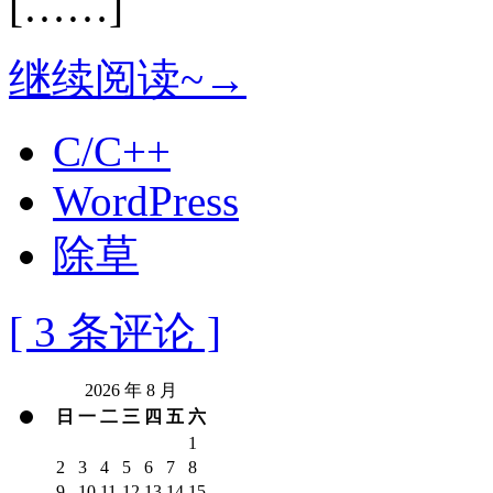
[……]
继续阅读~→
C/C++
WordPress
除草
[ 3 条评论 ]
2026 年 8 月
日
一
二
三
四
五
六
1
2
3
4
5
6
7
8
9
10
11
12
13
14
15