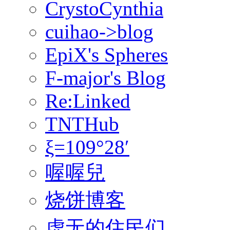
CrystoCynthia
cuihao->blog
EpiX's Spheres
F-major's Blog
Re:Linked
TNTHub
ξ=109°28′
喔喔兒
烧饼博客
虚无的住民们