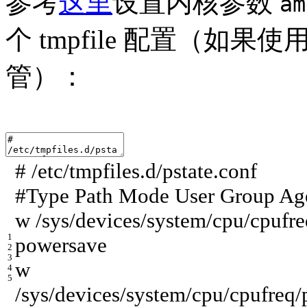
参考
这里
设置内核参数
am
个 tmpfile 配置（如果使用
管）：
# /etc/tmpfiles.d/pstate.conf
#Type Path Mode User Group Ag
w
/
sys
/
devices
/
system
/
cpu
/
cpufre
1
powersave
2
3
w
4
5
/
sys
/
devices
/
system
/
cpu
/
cpufreq
/