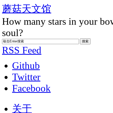
蘑菇天文馆
How many stars in your bo
soul?
RSS Feed
Github
Twitter
Facebook
关于