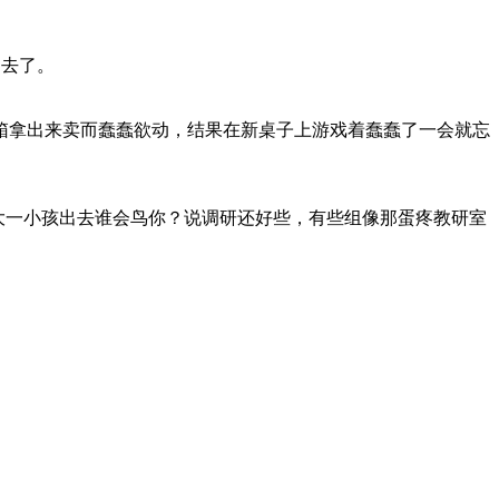
不去了。
箱拿出来卖而蠢蠢欲动，结果在新桌子上游戏着蠢蠢了一会就忘
大一小孩出去谁会鸟你？说调研还好些，有些组像那蛋疼教研室