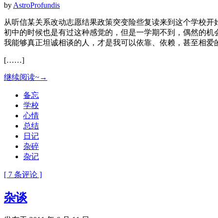
by
AstroProfundis
从听信某关系改动志愿结果政策突变险些复读来到这个学校开
初中的时候也是有过这种感觉的，但是一学期不到，偶然的机
我能够真正坦诚相谈的人，才是我可以依靠、依赖，甚至相爱
[……]
继续阅读~→
备忘
学校
心情
总结
日记
杂碎
杂记
[ 7 条评论 ]
杂谈