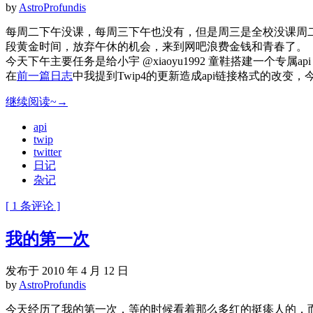
by
AstroProfundis
每周二下午没课，每周三下午也没有，但是周三是全校没课周二只
段黄金时间，放弃午休的机会，来到网吧浪费金钱和青春了。
今天下午主要任务是给小宇 @xiaoyu1992 童鞋搭建一个
在
前一篇日志
中我提到Twip4的更新造成api链接格式的改变，
继续阅读~→
api
twip
twitter
日记
杂记
[ 1 条评论 ]
我的第一次
发布于 2010 年 4 月 12 日
by
AstroProfundis
今天经历了我的第一次，等的时候看着那么多红的挺瘆人的，