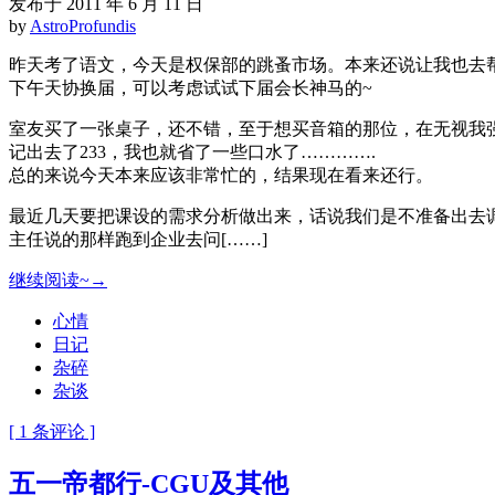
发布于 2011 年 6 月 11 日
by
AstroProfundis
昨天考了语文，今天是权保部的跳蚤市场。本来还说让我也去
下午天协换届，可以考虑试试下届会长神马的~
室友买了一张桌子，还不错，至于想买音箱的那位，在无视我
记出去了233，我也就省了一些口水了………….
总的来说今天本来应该非常忙的，结果现在看来还行。
最近几天要把课设的需求分析做出来，话说我们是不准备出去
主任说的那样跑到企业去问[……]
继续阅读~→
心情
日记
杂碎
杂谈
[ 1 条评论 ]
五一帝都行-CGU及其他