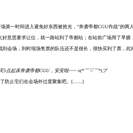
场第一时间进入避免好东西被抢光，“奔袭帝都CGU作战”的两人5
太好意思要求让位，就一路站到了帝都站；在站前广场用了早膳
终于找到会场，到时现场售票的队伍还不是很长，很快买到了票，此
dis: 明天5点起床奔袭帝都CGU，安安啦~~~ o(*￣▽￣*)ブ
了防止宅们在会场外过度聚集吧。[……]