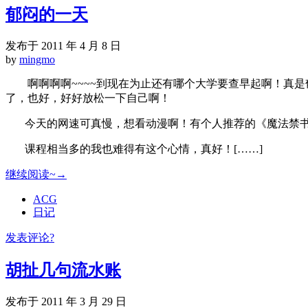
郁闷的一天
发布于 2011 年 4 月 8 日
by
mingmo
啊啊啊啊~~~~到现在为止还有哪个大学要查早起啊！真是
了，也好，好好放松一下自己啊！
今天的网速可真慢，想看动漫啊！有个人推荐的《魔法禁书
课程相当多的我也难得有这个心情，真好！[……]
继续阅读~→
ACG
日记
发表评论?
胡扯几句流水账
发布于 2011 年 3 月 29 日