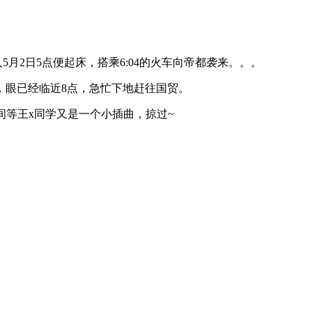
月2日5点便起床，搭乘6:04的火车向帝都袭来。。。
，眼已经临近8点，急忙下地赶往国贸。
间等王x同学又是一个小插曲，掠过~