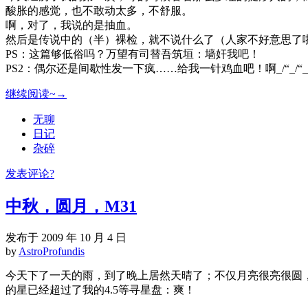
酸胀的感觉，也不敢动太多，不舒服。
啊，对了，我说的是抽血。
然后是传说中的（半）裸检，就不说什么了（人家不好意思了
PS：这篇够低俗吗？万望有司替吾筑垣：墙奸我吧！
PS2：偶尔还是间歇性发一下疯……给我一针鸡血吧！啊_/“_/“_
继续阅读~→
无聊
日记
杂碎
发表评论?
中秋，圆月，M31
发布于 2009 年 10 月 4 日
by
AstroProfundis
今天下了一天的雨，到了晚上居然天晴了；不仅月亮很亮很圆，
的星已经超过了我的4.5等寻星盘：爽！