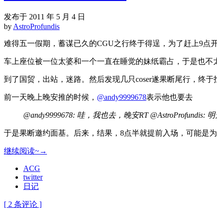
发布于 2011 年 5 月 4 日
by
AstroProfundis
难得五一假期，蓄谋已久的CGU之行终于得逞，为了赶上9点开
车上座位被一位太婆和一个一直在睡觉的妹纸霸占，于是也不
到了国贸，出站，迷路。然后发现几只coser遂果断尾行，
前一天晚上晚安推的时候，
@andy9999678
表示他也要去
@andy9999678: 哇，我也去，晚安RT @AstroProfun
于是果断邀约面基。后来，结果，8点半就提前入场，可能是为
继续阅读~→
ACG
twitter
日记
[ 2 条评论 ]