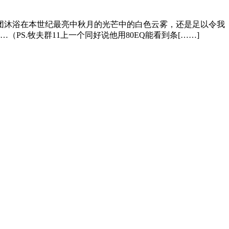
团沐浴在本世纪最亮中秋月的光芒中的白色云雾，还是足以令我
S.牧夫群11上一个同好说他用80EQ能看到条[……]