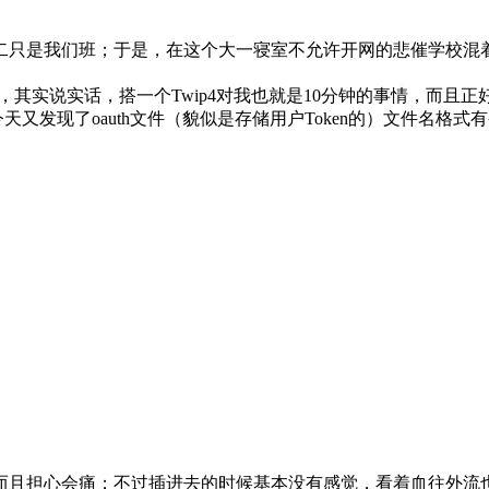
是我们班；于是，在这个大一寝室不允许开网的悲催学校混着又要时刻
专属api，其实说实话，搭一个Twip4对我也就是10分钟的事情
今天又发现了oauth文件（貌似是存储用户Token的）文件名格式有
而且担心会痛；不过插进去的时候基本没有感觉，看着血往外流