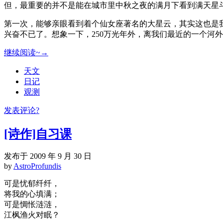
但，最重要的并不是能在城市里中秋之夜的满月下看到满天星斗
第一次，能够亲眼看到着个仙女座著名的大星云，其实这也是
兴奋不已了。想象一下，250万光年外，离我们最近的一个河外
继续阅读~→
天文
日记
观测
发表评论?
[诗作]自习课
发布于 2009 年 9 月 30 日
by
AstroProfundis
可是忧郁纤纤，
将我的心填满；
可是惆怅涟涟，
江枫渔火对眠？