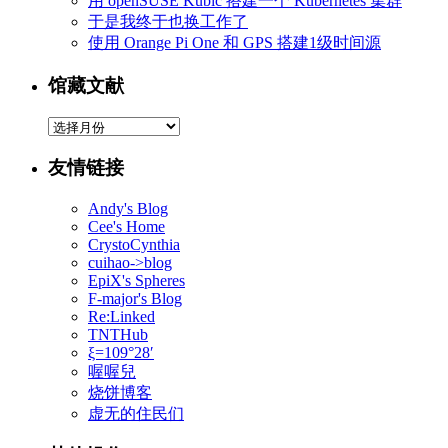
用 openSUSE Kubic 搭建一个 Kubernetes 集群
于是我终于也换工作了
使用 Orange Pi One 和 GPS 搭建1级时间源
馆藏文献
馆
藏
友情链接
文
献
Andy's Blog
Cee's Home
CrystoCynthia
cuihao->blog
EpiX's Spheres
F-major's Blog
Re:Linked
TNTHub
ξ=109°28′
喔喔兒
烧饼博客
虚无的住民们