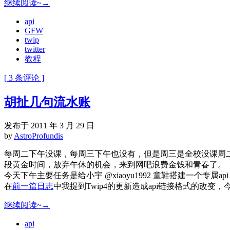
继续阅读~→
api
GFW
twip
twitter
教程
[ 3 条评论 ]
胡扯几句流水账
发布于 2011 年 3 月 29 日
by
AstroProfundis
每周二下午没课，每周三下午也没有，但是周三是全校没课周二只
段黄金时间，放弃午休的机会，来到网吧浪费金钱和青春了。
今天下午主要任务是给小宇 @xiaoyu1992 童鞋搭建一个
在
前一篇日志
中我提到Twip4的更新造成api链接格式的改变，
继续阅读~→
api