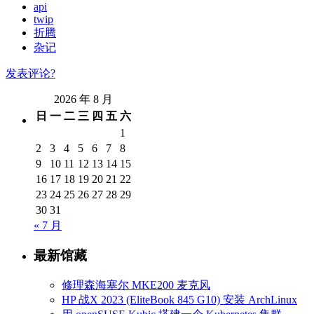
api
twip
折腾
杂记
发表评论?
2026 年 8 月
日
一
二
三
四
五
六
1
2
3
4
5
6
7
8
9
10
11
12
13
14
15
16
17
18
19
20
21
22
23
24
25
26
27
28
29
30
31
« 7 月
最新馆藏
修理森海塞尔 MKE200 麦克风
HP 战X 2023 (EliteBook 845 G10) 安装 ArchLinux