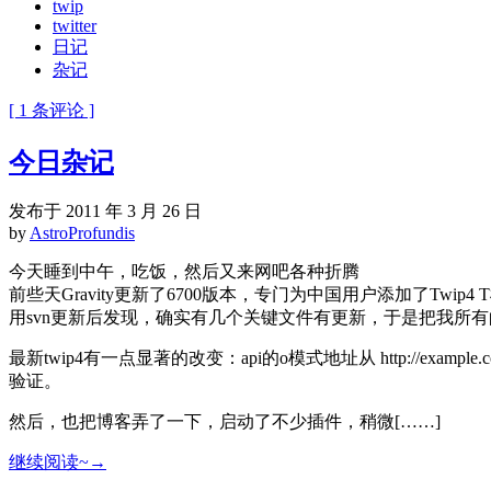
twip
twitter
日记
杂记
[ 1 条评论 ]
今日杂记
发布于 2011 年 3 月 26 日
by
AstroProfundis
今天睡到中午，吃饭，然后又来网吧各种折腾
前些天Gravity更新了6700版本，专门为中国用户添加了Twi
用svn更新后发现，确实有几个关键文件有更新，于是把我所有的基
最新twip4有一点显著的改变：api的o模式地址从 http://example.com
验证。
然后，也把博客弄了一下，启动了不少插件，稍微[……]
继续阅读~→