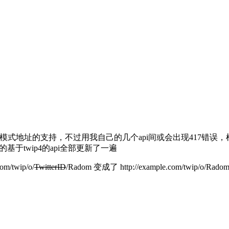
p4 T模式地址的支持，不过用我自己的几个api间或会出现417错
于twip4的api全部更新了一遍
/twip/o/
TwitterID
/Radom 变成了 http://example.com/