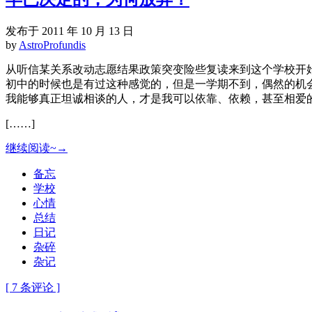
发布于 2011 年 10 月 13 日
by
AstroProfundis
从听信某关系改动志愿结果政策突变险些复读来到这个学校开
初中的时候也是有过这种感觉的，但是一学期不到，偶然的机
我能够真正坦诚相谈的人，才是我可以依靠、依赖，甚至相爱
[……]
继续阅读~→
备忘
学校
心情
总结
日记
杂碎
杂记
[ 7 条评论 ]