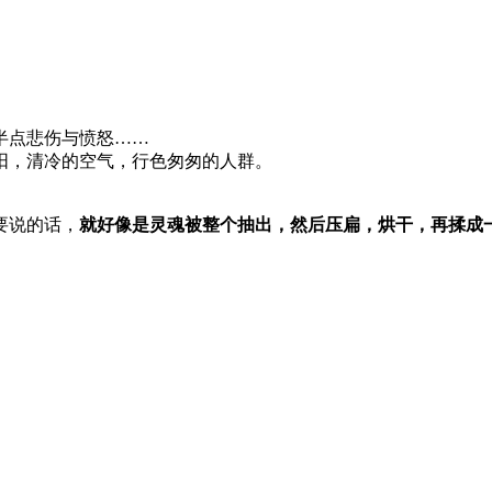
半点悲伤与愤怒……
阳，清冷的空气，行色匆匆的人群。
。
要说的话，
就好像是灵魂被整个抽出，然后压扁，烘干，再揉成