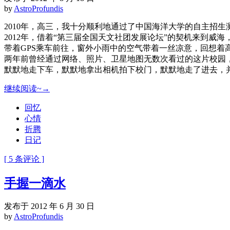
by
AstroProfundis
2010年，高三，我十分顺利地通过了中国海洋大学的自主招
2012年，借着“第三届全国天文社团发展论坛”的契机来到
带着GPS乘车前往，窗外小雨中的空气带着一丝凉意，回想
两年前曾经通过网络、照片、卫星地图无数次看过的这片校园
默默地走下车，默默地拿出相机拍下校门，默默地走了进去，并
继续阅读~→
回忆
心情
折腾
日记
[ 5 条评论 ]
手握一滴水
发布于 2012 年 6 月 30 日
by
AstroProfundis