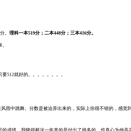
1分。
理科一本519分；二本448分；三本416分。
事。
要512就好的。。。。。。。。
在风雨中跳舞。分数是被迫弄出来的，实际上你很不错的，感觉
平的成绩。我晓得戴这一年真的是付出了很多的，也真心为他高