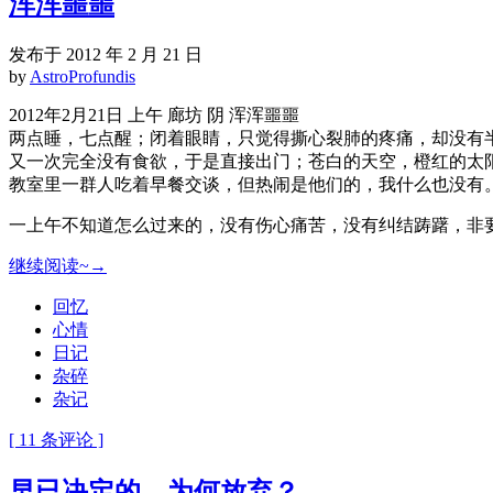
浑浑噩噩
发布于 2012 年 2 月 21 日
by
AstroProfundis
2012年2月21日 上午 廊坊 阴 浑浑噩噩
两点睡，七点醒；闭着眼睛，只觉得撕心裂肺的疼痛，却没有
又一次完全没有食欲，于是直接出门；苍白的天空，橙红的太
教室里一群人吃着早餐交谈，但热闹是他们的，我什么也没有
一上午不知道怎么过来的，没有伤心痛苦，没有纠结踌躇，非
继续阅读~→
回忆
心情
日记
杂碎
杂记
[ 11 条评论 ]
早已决定的，为何放弃？