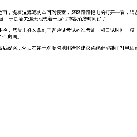
雨，提着湿漉漉的伞回到寝室，磨磨蹭蹭把电脑打开一看，错误
苦逼，于是哈欠连天地想着干脆写博客消磨时间好了。
验，然后正好又拿到了普通话考试的准考证，和口试时间一模一样：
了个房间。
后绕路…然后在终于对股沟地图给的建议路线绝望继而打电话给7