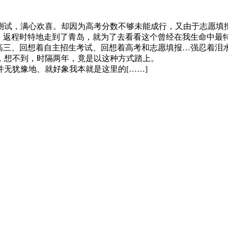
生测试，满心欢喜。却因为高考分数不够未能成行，又由于志愿
威海，返程时特地走到了青岛，就为了去看看这个曾经在我生命中
着高三、回想着自主招生考试、回想着高考和志愿填报…强忍着泪
，想不到，时隔两年，竟是以这种方式踏上。
无犹豫地、就好象我本就是这里的[……]