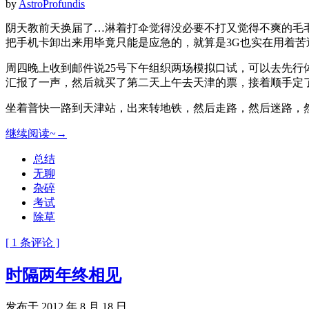
by
AstroProfundis
阴天教前天换届了…淋着打伞觉得没必要不打又觉得不爽的毛毛
把手机卡卸出来用毕竟只能是应急的，就算是3G也实在用着
周四晚上收到邮件说25号下午组织两场模拟口试，可以去先行体
汇报了一声，然后就买了第二天上午去天津的票，接着顺手定
坐着普快一路到天津站，出来转地铁，然后走路，然后迷路，然
继续阅读~→
总结
无聊
杂碎
考试
除草
[ 1 条评论 ]
时隔两年终相见
发布于 2012 年 8 月 18 日