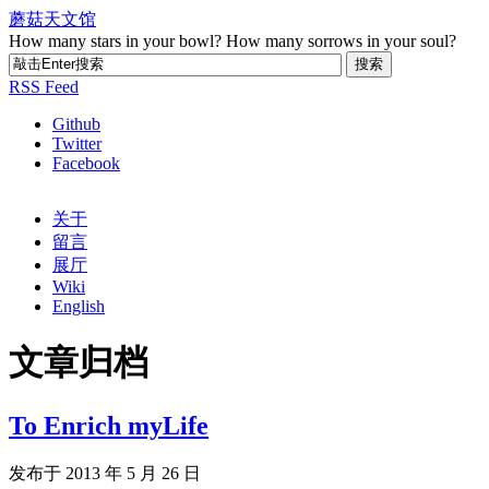
蘑菇天文馆
How many stars in your bowl? How many sorrows in your soul?
RSS Feed
Github
Twitter
Facebook
关于
留言
展厅
Wiki
English
文章归档
To Enrich myLife
发布于 2013 年 5 月 26 日