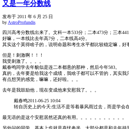
又是一年分数线
发布于 2011 年 6 月 25 日
by
AstroProfundis
四川高考分数线出来了。文科一本533分；二本473分；三本44
好嘛，一本线比去年高7分，二本线高4分。
其实这个莫得啥子的，说明命题和考生水平都比较稳定嘛，好
但是！刺激啊！！！
我受刺激了。。。。
戴春鸣同学去年貌似是连二本都悬的那种，然后今年583。
真的，去年要是给我这个成绩，我啥子都可以不管的，其实我只
有点想哭的感觉，嘛嘛，还好啦。。。
去年是我鼓励他，现在变成他来安慰我了。。。
戴春鸣2011-06-25 10:04
转自历史上的今天:生活不是等着暴风雨过去，而是学会
最无语的是这个安慰居然还真的有用。。。。。。。。。。。
另外问的同学，基本上也就是喜忧参半，大部分都是和去年持