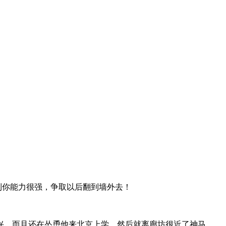
到你能力很强，争取以后翻到墙外去！
兴，而且还在怂恿他来北京上学，然后就离廊坊很近了神马