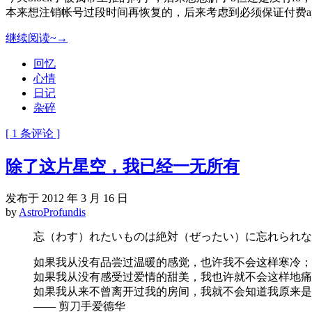
本来想注销帐号过段时间再恢复的，后来考虑到必须保证付费ap
继续阅读~→
回忆
心情
日记
杂碎
[ 1 条评论 ]
除了这片星空，我已经一无所有
发布于 2012 年 3 月 16 日
by
AstroProfundis
忘（わす）れたいものは絶対（ぜったい）に忘れられな
如果我从没有品尝过温暖的感觉，也许我不会这样寒冷；
如果我从没有感受过爱情的甜美，我也许就不会这样地痛
如果我从来不曾离开过我的房间，我就不会知道我原来是
—— 剪刀手爱德华