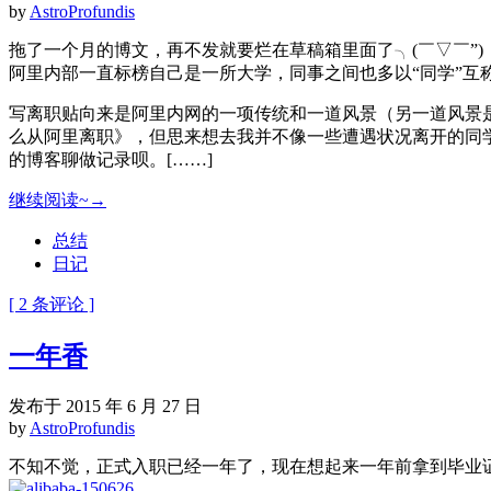
by
AstroProfundis
拖了一个月的博文，再不发就要烂在草稿箱里面了╮(￣▽￣”)
阿里内部一直标榜自己是一所大学，同事之间也多以“同学”互称。
写离职贴向来是阿里内网的一项传统和一道风景（另一道风景
么从阿里离职》，但思来想去我并不像一些遭遇状况离开的同
的博客聊做记录呗。[……]
继续阅读~→
总结
日记
[ 2 条评论 ]
一年香
发布于 2015 年 6 月 27 日
by
AstroProfundis
不知不觉，正式入职已经一年了，现在想起来一年前拿到毕业