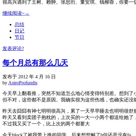
很高兴遇到了王树、赖翀、张思衎、董安琪、钱柳蓉，你要一切
继续阅读~→
总结
日记
节日
发表评论?
每个月总有那么几天
发布于 2012 年 4 月 16 日
by
AstroProfundis
今天早上翻着推，突然不知道怎么地心情变得特别差。想到了
但不对，这些都不是原因。我确实很为这些伤感，也确实还没
昨天去囧囧有神七明明很高兴，累了一天早早睡去也明明很舒
昨天又看到卖团子抱枕的，上次买的一大一小两个都送给她了
不过我又买了一个，比上次的两个都要大
今天block了被我带上推的同学，后来想想解了b但还是没有fo，