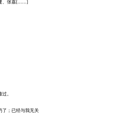
、张嘉[……]
难过。
扔了；已经与我无关