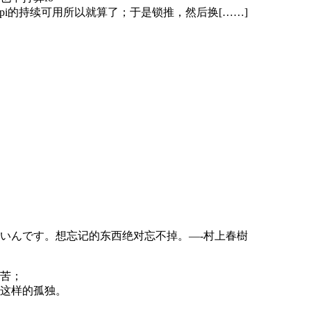
i的持续可用所以就算了；于是锁推，然后换[……]
いんです。想忘记的东西绝对忘不掉。—-村上春樹
苦；
这样的孤独。