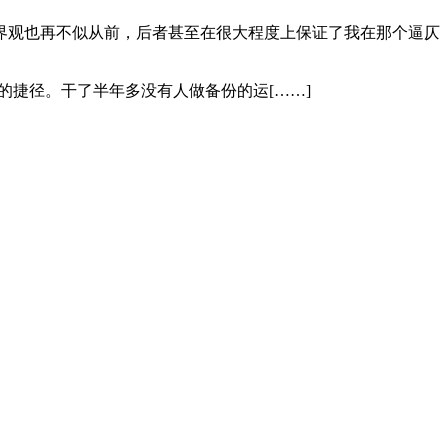
界观也再不似从前，后者甚至在很大程度上保证了我在那个逼仄
快速上手开发实践的捷径。干了半年多没有人做备份的运[……]