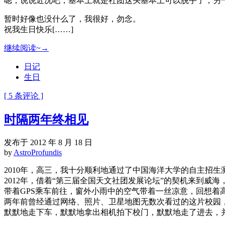
嗯，说说近况吧，基本上就是社团这头基本上可以脱手了，另一
暂时好像也没什么了，我很好，勿念。
祝我生日快乐[……]
继续阅读~→
日记
生日
[ 5 条评论 ]
时隔两年终相见
发布于 2012 年 8 月 18 日
by
AstroProfundis
2010年，高三，我十分顺利地通过了中国海洋大学的自主招
2012年，借着“第三届全国天文社团发展论坛”的契机来到
带着GPS乘车前往，窗外小雨中的空气带着一丝凉意，回想
两年前曾经通过网络、照片、卫星地图无数次看过的这片校园
默默地走下车，默默地拿出相机拍下校门，默默地走了进去，并