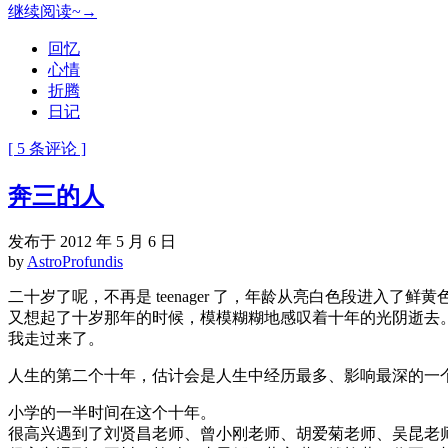
继续阅读~→
回忆
心情
折腾
日记
[ 5 条评论 ]
奔三的人
发布于 2012 年 5 月 6 日
by
AstroProfundis
二十岁了呢，不再是 teenager 了，年龄从亮白色段进入了
又想起了十岁那年的时候，模模糊糊地感叹着十年的光阴逝去。
我走过来了。
人生的第二个十年，估计会是人生中经历最多、影响最深的一
小学的一半时间在这个十年。
很高兴遇到了刘贤昌老师、曾小刚老师、胡爱菊老师、吴昆老