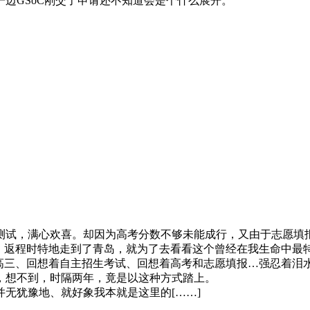
边GSoC刚交了申请还不知道会是个什么展开。
生测试，满心欢喜。却因为高考分数不够未能成行，又由于志愿
威海，返程时特地走到了青岛，就为了去看看这个曾经在我生命中
着高三、回想着自主招生考试、回想着高考和志愿填报…强忍着泪
，想不到，时隔两年，竟是以这种方式踏上。
无犹豫地、就好象我本就是这里的[……]