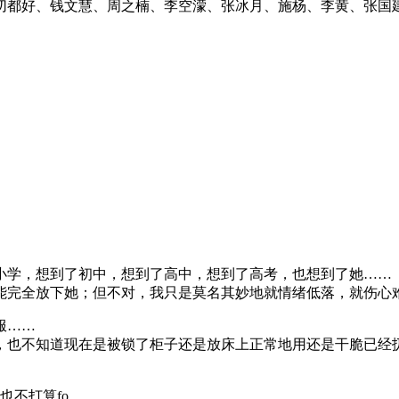
都好、钱文慧、周之楠、李空濛、张冰月、施杨、李黄、张国建
小学，想到了初中，想到了高中，想到了高考，也想到了她……
能完全放下她；但不对，我只是莫名其妙地就情绪低落，就伤心
服……
，也不知道现在是被锁了柜子还是放床上正常地用还是干脆已经
也不打算fo