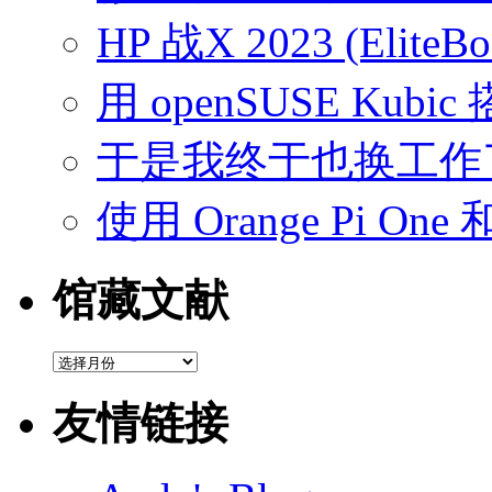
HP 战X 2023 (EliteB
用 openSUSE Kubic
于是我终于也换工作
使用 Orange Pi On
馆藏文献
馆
藏
文
友情链接
献