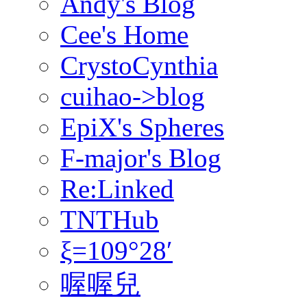
Andy's Blog
Cee's Home
CrystoCynthia
cuihao->blog
EpiX's Spheres
F-major's Blog
Re:Linked
TNTHub
ξ=109°28′
喔喔兒