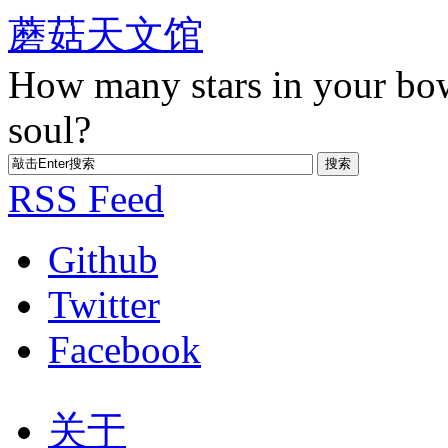
蘑菇天文馆
How many stars in your bo
soul?
RSS Feed
Github
Twitter
Facebook
关于