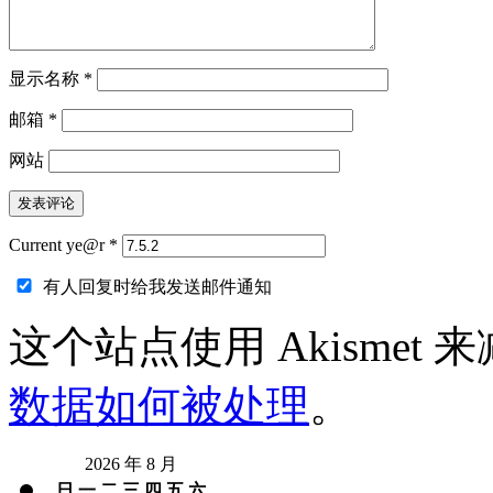
显示名称
*
邮箱
*
网站
Current ye@r
*
有人回复时给我发送邮件通知
这个站点使用 Akismet
数据如何被处理
。
2026 年 8 月
日
一
二
三
四
五
六