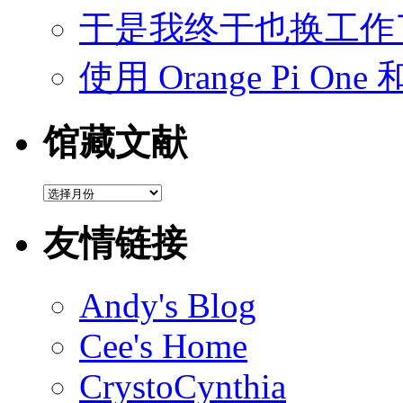
于是我终于也换工作
使用 Orange Pi On
馆藏文献
馆
藏
文
友情链接
献
Andy's Blog
Cee's Home
CrystoCynthia