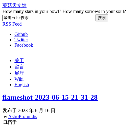
蘑菇天文馆
How many stars in your bowl? How many sorrows in your soul?
RSS Feed
Github
Twitter
Facebook
关于
留言
展厅
Wiki
English
flameshot-2023-06-15-21-31-28
发布于 2023 年 6 月 16 日
by
AstroProfundis
归档于