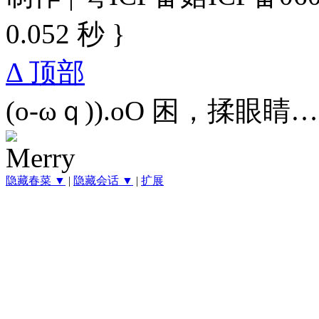
0.052 秒 }
Δ 顶部
(o-ωｑ)).oO 困，揉眼睛
隐藏春菜 ▼
|
隐藏会话 ▼
|
扩展