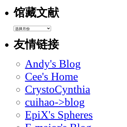
馆藏文献
馆
藏
文
友情链接
献
Andy's Blog
Cee's Home
CrystoCynthia
cuihao->blog
EpiX's Spheres