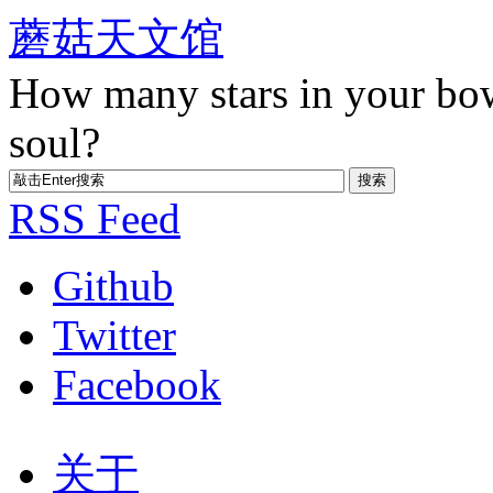
蘑菇天文馆
How many stars in your bo
soul?
RSS Feed
Github
Twitter
Facebook
关于