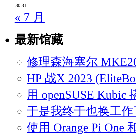
30
31
« 7 月
最新馆藏
修理森海塞尔 MKE2
HP 战X 2023 (EliteB
用 openSUSE Kubic
于是我终于也换工作
使用 Orange Pi On