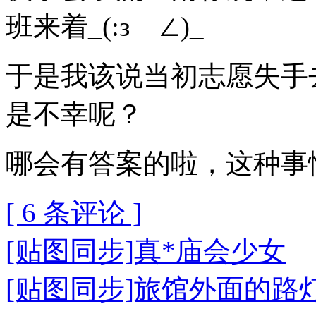
班来着_(:зゝ∠)_
于是我该说当初志愿失手
是不幸呢？
哪会有答案的啦，这种事
[ 6 条评论 ]
[贴图同步]真*庙会少女
[贴图同步]旅馆外面的路