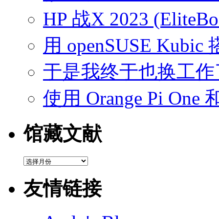
HP 战X 2023 (EliteB
用 openSUSE Kubic
于是我终于也换工作
使用 Orange Pi On
馆藏文献
馆
藏
文
友情链接
献