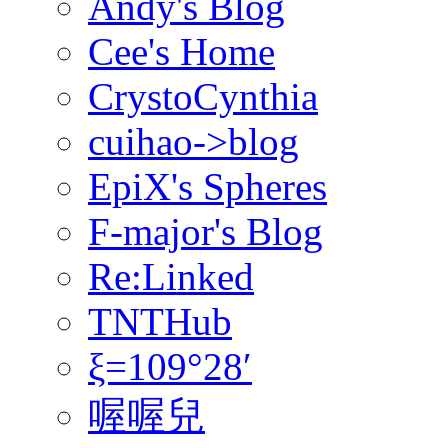
Andy's Blog
Cee's Home
CrystoCynthia
cuihao->blog
EpiX's Spheres
F-major's Blog
Re:Linked
TNTHub
ξ=109°28′
喔喔兒