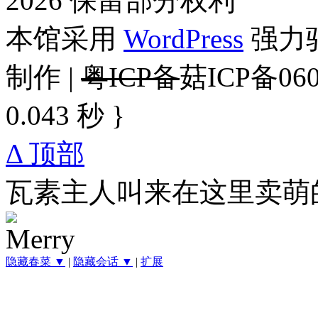
2026 保留部分权利
本馆采用
WordPress
强力驱
制作 |
粤ICP备
菇ICP备060
0.043 秒 }
Δ 顶部
瓦素主人叫来在这里卖萌
隐藏春菜 ▼
|
隐藏会话 ▼
|
扩展