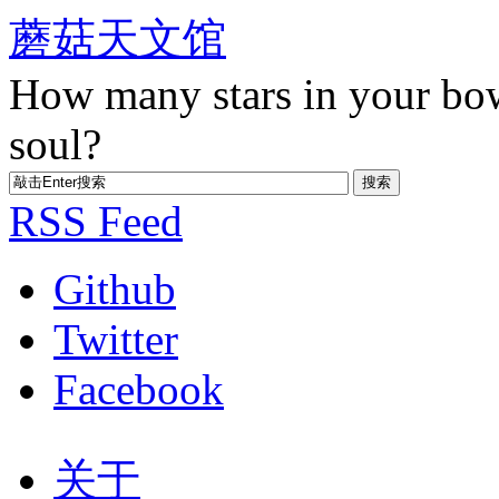
蘑菇天文馆
How many stars in your bo
soul?
RSS Feed
Github
Twitter
Facebook
关于