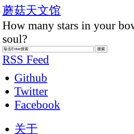
蘑菇天文馆
How many stars in your bo
soul?
RSS Feed
Github
Twitter
Facebook
关于