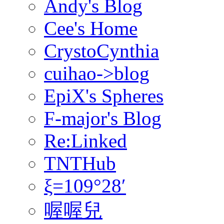
Andy's Blog
Cee's Home
CrystoCynthia
cuihao->blog
EpiX's Spheres
F-major's Blog
Re:Linked
TNTHub
ξ=109°28′
喔喔兒