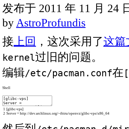
发布于 2011 年 11 月 24 
by
AstroProfundis
接
上回
，这次采用了
这篇
过旧的问题。
kernel
编辑
在
/etc/pacman.conf
[
Shell
1
[
glibc
-
vps
]
2
Server
=
http
://
dev
.
archlinux
.
org
/~
ibiru
/
openvz
/
glibc
-
vps
/
x86_64
然后到