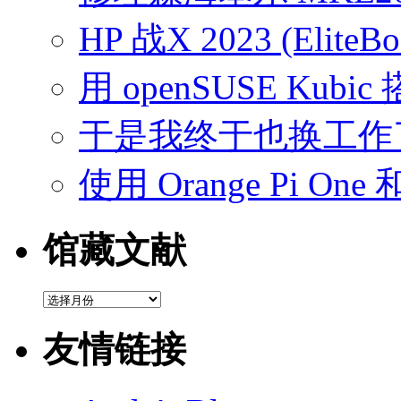
HP 战X 2023 (EliteB
用 openSUSE Kubic
于是我终于也换工作
使用 Orange Pi On
馆藏文献
馆
藏
文
友情链接
献