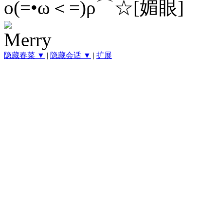
ο(=•ω＜=)ρ⌒☆[媚眼]
隐藏春菜 ▼
|
隐藏会话 ▼
|
扩展