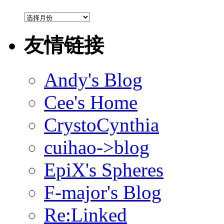
馆
藏
文
友情链接
献
Andy's Blog
Cee's Home
CrystoCynthia
cuihao->blog
EpiX's Spheres
F-major's Blog
Re:Linked