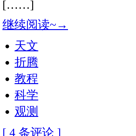
[……]
继续阅读~→
天文
折腾
教程
科学
观测
[ 4 条评论 ]