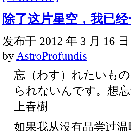
除了这片星空，我已经
发布于 2012 年 3 月 16 日
by
AstroProfundis
忘（わす）れたいもの
られないんです。想忘
上春樹
如果我从没有品尝过温