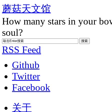
蘑菇天文馆
How many stars in your bo
soul?
RSS Feed
Github
Twitter
Facebook
关于