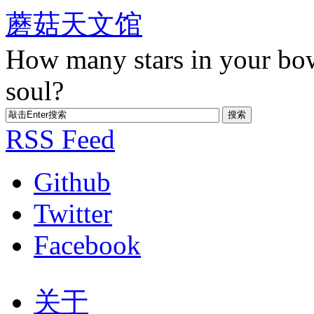
蘑菇天文馆
How many stars in your bo
soul?
RSS Feed
Github
Twitter
Facebook
关于