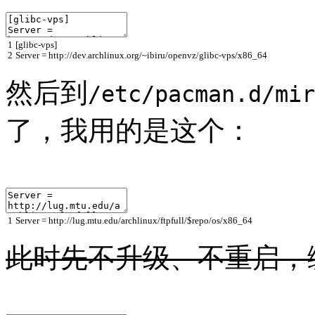
1
[
glibc
-
vps
]
2
Server
=
http
://
dev
.
archlinux
.
org
/~
ibiru
/
openvz
/
glibc
-
vps
/
x86_64
然后到
/etc/pacman.d/mir
了，我用的是这个：
1
Server
=
http
:
//lug.mtu.edu/archlinux/ftpfull/$repo/os/x86_64
此时先不升级、不重启，