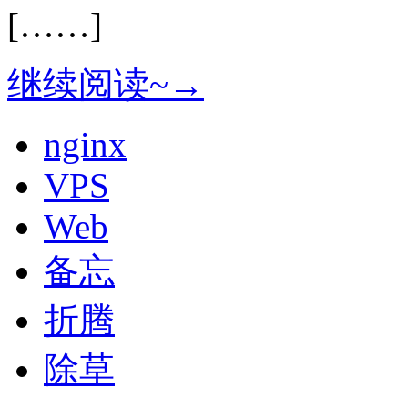
[……]
继续阅读~→
nginx
VPS
Web
备忘
折腾
除草