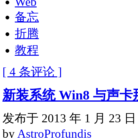
Web
备忘
折腾
教程
[ 4 条评论 ]
新装系统 Win8 与声
发布于 2013 年 1 月 23 日
by
AstroProfundis