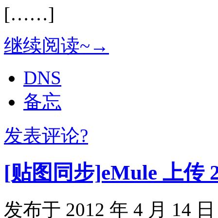
[……]
继续阅读~→
DNS
备忘
发表评论?
[贴图同步]eMule 上传
发布于 2012 年 4 月 14 日