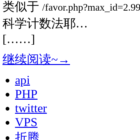
类似于
/
favor
.
php
?
max_id
=
2.9
科学计数法耶…
[……]
继续阅读~→
api
PHP
twitter
VPS
折腾