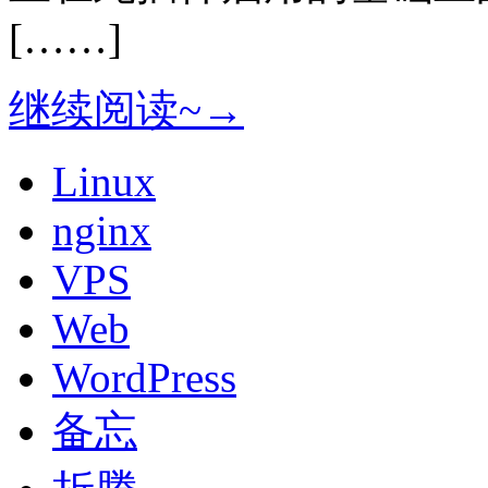
[……]
继续阅读~→
Linux
nginx
VPS
Web
WordPress
备忘