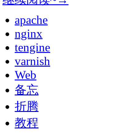
apache
nginx
tengine
varnish
Web
备忘
折腾
教程