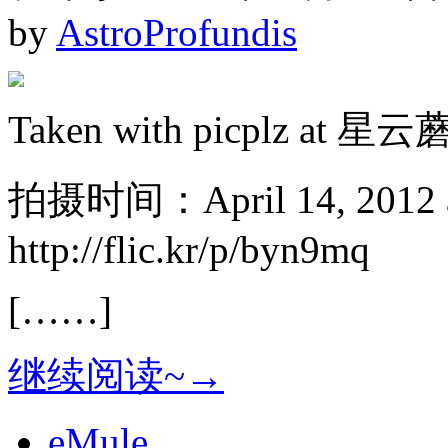
by
AstroProfundis
Taken with picplz at
拍摄时间：April 14, 201
http://flic.kr/p/byn9mq
[……]
继续阅读~→
eMule