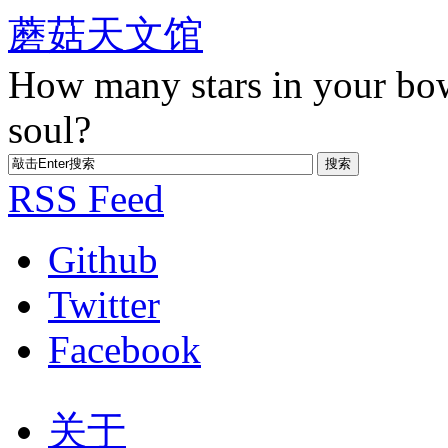
蘑菇天文馆
How many stars in your bo
soul?
RSS Feed
Github
Twitter
Facebook
关于